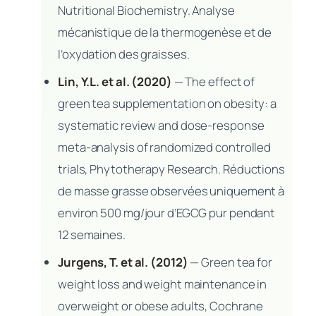
Nutritional Biochemistry. Analyse
mécanistique de la thermogenèse et de
l’oxydation des graisses.
Lin, Y.L. et al. (2020)
—
The effect of
green tea supplementation on obesity: a
systematic review and dose-response
meta-analysis of randomized controlled
trials
, Phytotherapy Research. Réductions
de masse grasse observées uniquement à
environ 500 mg/jour d’EGCG pur pendant
12 semaines.
Jurgens, T. et al. (2012)
—
Green tea for
weight loss and weight maintenance in
overweight or obese adults
, Cochrane