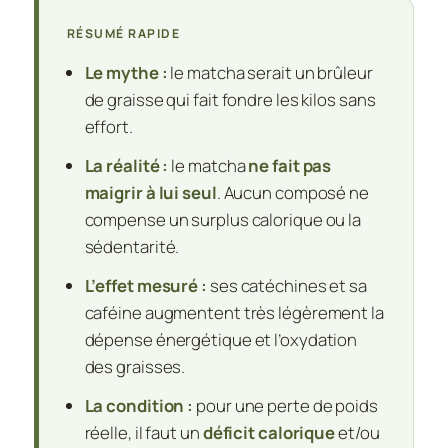
RÉSUMÉ RAPIDE
Le mythe :
le matcha serait un brûleur
de graisse qui fait fondre les kilos sans
effort.
La réalité :
le matcha
ne fait pas
maigrir à lui seul
. Aucun composé ne
compense un surplus calorique ou la
sédentarité.
L’effet mesuré :
ses catéchines et sa
caféine augmentent très légèrement la
dépense énergétique et l’oxydation
des graisses.
La condition :
pour une perte de poids
réelle, il faut un
déficit calorique
et/ou