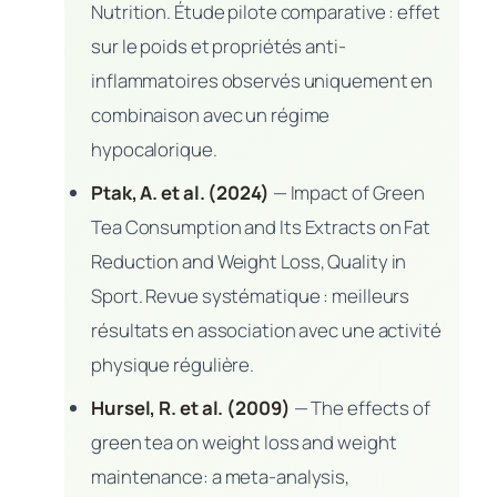
Nutrition. Étude pilote comparative : effet
sur le poids et propriétés anti-
inflammatoires observés uniquement en
combinaison avec un régime
hypocalorique.
Ptak, A. et al. (2024)
—
Impact of Green
Tea Consumption and Its Extracts on Fat
Reduction and Weight Loss
, Quality in
Sport. Revue systématique : meilleurs
résultats en association avec une activité
physique régulière.
Hursel, R. et al. (2009)
—
The effects of
green tea on weight loss and weight
maintenance: a meta-analysis
,