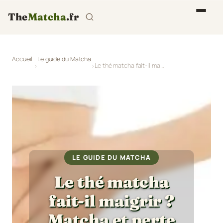
The
Matcha
.fr
Accueil
Le guide du Matcha
Le thé matcha fait-il maigrir ? Matcha et perte de poids
LE GUIDE DU MATCHA
Le thé matcha
fait-il maigrir ?
Matcha et perte