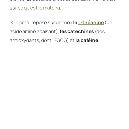
sur
ce qu’est le matcha
.
Son profil repose sur un trio :
la
L-théanine
(un
acide aminé apaisant),
les catéchines
(des
antioxydants, dont l’EGCG) et
la caféine
.