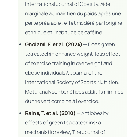
International Journal of Obesity. Aide
marginale au
maintien
du poids après une
perte préalable ; effet modéré par l’origine
ethnique et l’habitude de caféine.
Gholami, F. et al. (2024)
—
Does green
tea catechin enhance weight-loss effect
of exercise training in overweight and
obese individuals?
, Journal of the
International Society of Sports Nutrition.
Méta-analyse : bénéfices additifs minimes
du thé vert combiné à l’exercice.
Rains, T. et al. (2010)
—
Antiobesity
effects of green tea catechins: a
mechanistic review
, The Journal of