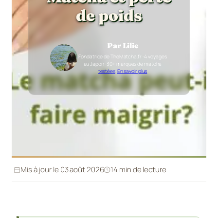
de poids
Par Lilie
Fondatrice de TheMatcha.fr · 4 voyages
au Japon · 30+ marques de matcha
testées
·
En savoir plus
Mis à jour le 03 août 2026
14 min de lecture