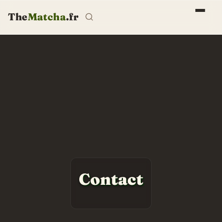
The
Matcha
.fr
Contact