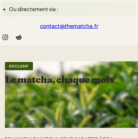
Ou directement via :
contact@thematcha.fr
Instagram
Reddit
EXCLUSIF
Le matcha, chaque mois
Chaque mois, je partage de manière inédite :
Une réflexion,
Ou une pépite,
Des bons plans ou nouveautés