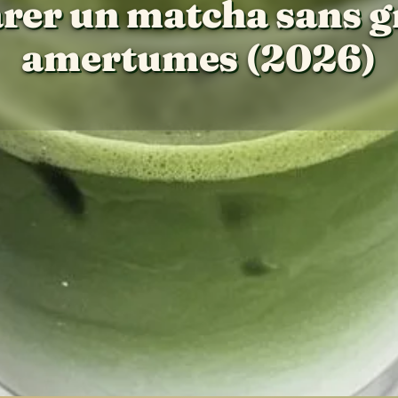
er un matcha sans g
amertumes (2026)