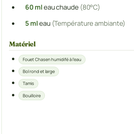
60
ml
eau chaude
(80°C)
5
ml
eau
(Température ambiante)
Matériel
Fouet Chasen humidifé à l'eau
Bol rond et large
Tamis
Bouilloire