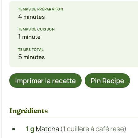
TEMPS DE PRÉPARATION
minutes
4
minutes
TEMPS DE CUISSON
minute
1
minute
TEMPS TOTAL
minutes
5
minutes
Imprimer la recette
Pin Recipe
Ingrédients
1
g
Matcha
(1 cuillère à café rase)