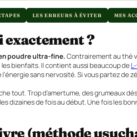
ÉTAPES
LES ERREURS À ÉVITER
MES AC
i exactement ?
en poudre ultra-fine.
Contrairement au thé ve
ie les bienfaits. Il contient aussi beaucoup de
L
’énergie sans nervosité. Si vous partez de zéro
che tout. Trop d’amertume, des grumeaux dé
 des dizaines de fois au début. Une fois les bo
suivre (méthode usuch