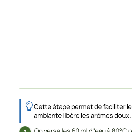
Cette étape permet de faciliter l
ambiante libère les arômes doux.
On verse les 60 ml d''eau à 80°C 