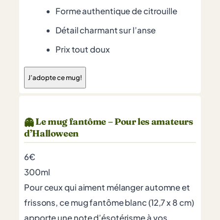
Forme authentique de citrouille
Détail charmant sur l’anse
Prix tout doux
J’adopte ce mug!
Le mug fantôme – Pour les amateurs
👻
d’Halloween
6€
300ml
Pour ceux qui aiment mélanger automne et
frissons, ce mug fantôme blanc (12,7 x 8 cm)
apporte une note d’ésotérisme à vos