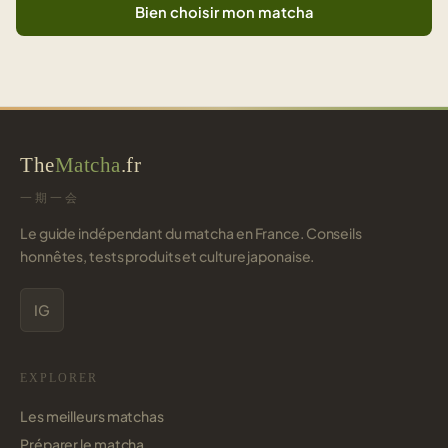
Bien choisir mon matcha
The
Matcha
.fr
一期一会
Le guide indépendant du matcha en France. Conseils
honnêtes, tests produits et culture japonaise.
IG
EXPLORER
Les meilleurs matchas
Préparer le matcha