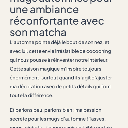
une ambiance
réconfortante avec
son matcha
L’automne pointe déjà le bout de son nez, et
avec lui, cette envie irrésistible de cocooning
qui nous pousse à réinventer notre intérieur.
Cette saison magique m’inspire toujours
énormément, surtout quand il s’agit d’ajuster
ma décoration avec de petits détails qui font
toute la différence.
Et parlons peu, parlons bien :
ma passion
secrète pour les mugs d’automne
! Tasses,
mugs, pichets… j’avoue avoir un faible certain