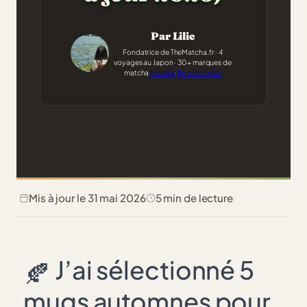
Par Lilie
Fondatrice de TheMatcha.fr · 4
voyages au Japon · 30+ marques de
matcha
testées
·
En savoir plus
Mis à jour le 31 mai 2026
5 min de lecture
J’ai sélectionné 5
🍂
mugs automnes pour