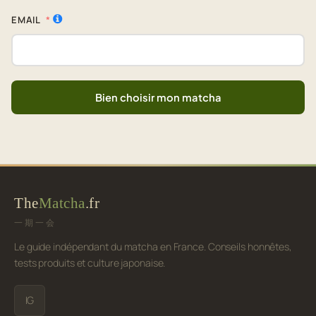
EMAIL
Bien choisir mon matcha
The
Matcha
.fr
一期一会
Le guide indépendant du matcha en France. Conseils honnêtes,
tests produits et culture japonaise.
IG