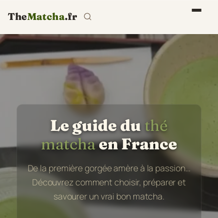
The
Matcha
.fr
Le guide du
thé
matcha
en France
De la première gorgée amère à la passion…
Découvrez comment choisir, préparer et
savourer un vrai bon matcha.