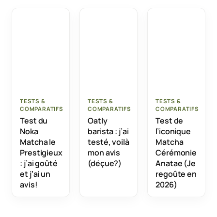
TESTS &
TESTS &
TESTS &
COMPARATIFS
COMPARATIFS
COMPARATIFS
Test du
Oatly
Test de
Noka
barista : j’ai
l’iconique
Matcha le
testé, voilà
Matcha
Prestigieux
mon avis
Cérémonie
: j’ai goûté
(déçue?)
Anatae (Je
et j’ai un
regoûte en
avis!
2026)