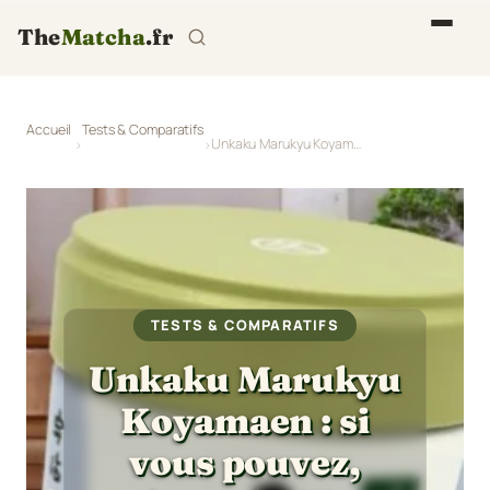
The
Matcha
.fr
Accueil
Tests & Comparatifs
Unkaku Marukyu Koyamaen : si vous pouvez, acheter le!(Test 2026)
TESTS & COMPARATIFS
Unkaku Marukyu
Koyamaen : si
vous pouvez,