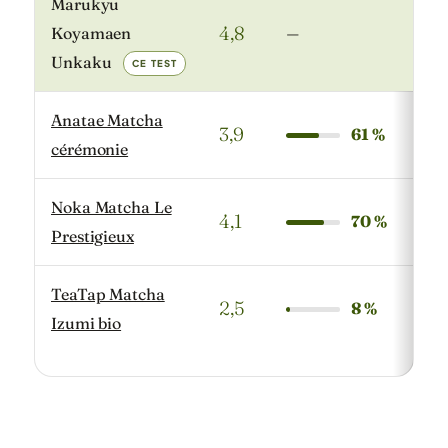
Marukyu
4,8
Koyamaen
—
—
Unkaku
CE TEST
Anatae Matcha
3,9
61 %
36,
cérémonie
Noka Matcha Le
4,1
70 %
34,
Prestigieux
TeaTap Matcha
2,5
8 %
19,
Izumi bio