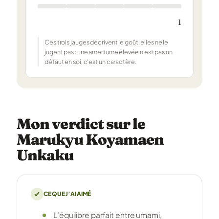
1
Ces trois jauges décrivent le goût, elles ne le
jugent pas : une amertume élevée n’est pas un
défaut en soi, c’est un caractère.
Mon verdict sur le
Marukyu Koyamaen
Unkaku
CE QUE J’AI AIMÉ
L’équilibre parfait entre umami,