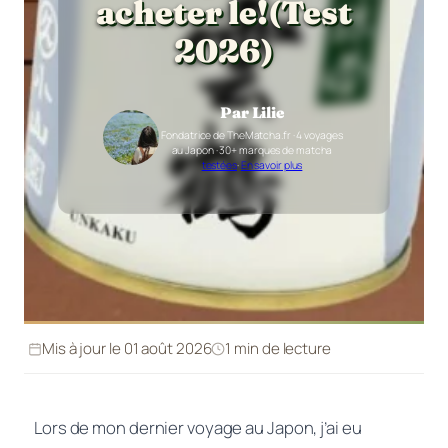
acheter le!(Test
2026)
Par Lilie
Fondatrice de TheMatcha.fr · 4 voyages
au Japon · 30+ marques de matcha
testées
·
En savoir plus
Mis à jour le 01 août 2026
1 min de lecture
Lors de mon dernier voyage au Japon, j’ai eu