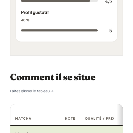
4,5
Profil gustatif
40 %
5
Comment il se situe
Faites glisser le tableau →
MATCHA
NOTE
QUALITÉ / PRIX
PRI
Comparatif des matchas testés : note, prix, origine et certif