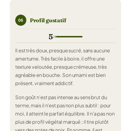
Profil gustatif
05
5
/5
Il est très doux, presque sucré, sans aucune
amertume. Très facile à boire, il offre une
texture veloutée, presque crémeuse, très
agréable en bouche. Son umami est bien
présent, vraiment addictif.
Son goût n’est pas intense au sens brut du
terme, mais il n’est pas non plus subtil : pour
moi, il atteint le parfait équilibre. Il n’a pas non
plus de profil végétal marqué ; il tire plutôt
vers des notes de noix. En somme, il est