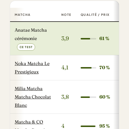
MATCHA
NOTE
QUALITÉ / PRIX
PRIX
Comparatif des matchas testés : note, prix, origine et cert
Anatae Matcha
3,9
cérémonie
61 %
36,9
CE TEST
Noka Matcha Le
4,1
70 %
34,9
Prestigieux
Milia Matcha
3,8
Matcha Chocolat
60 %
34,9
Blanc
Matcha & CO
4
95 %
16,9