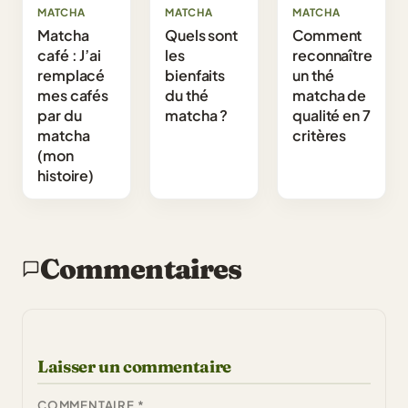
MATCHA
MATCHA
MATCHA
Matcha
Quels sont
Comment
café : J’ai
les
reconnaître
remplacé
bienfaits
un thé
mes cafés
du thé
matcha de
par du
matcha ?
qualité en 7
matcha
critères
(mon
histoire)
Commentaires
Laisser un commentaire
COMMENTAIRE
*