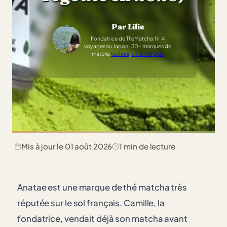
Par Lilie
Fondatrice de TheMatcha.fr · 4
voyages au Japon · 30+ marques de
matcha
testées
·
En savoir plus
Mis à jour le 01 août 2026
1 min de lecture
Anatae est une marque de thé matcha très
réputée sur le sol français. Camille, la
fondatrice, vendait déjà son matcha avant