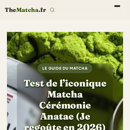
The
Matcha
.fr
LE GUIDE DU MATCHA
Test de l’iconique
Matcha
Cérémonie
Anatae (Je
regoûte en 2026)