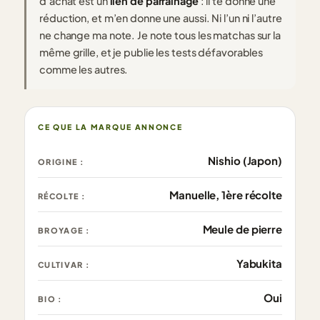
d’achat est un
lien de parrainage
: il te donne une
réduction, et m’en donne une aussi. Ni l’un ni l’autre
ne change ma note. Je note tous les matchas sur la
même grille, et je publie les tests défavorables
comme les autres.
CE QUE LA MARQUE ANNONCE
Nishio (Japon)
ORIGINE :
Manuelle, 1ère récolte
RÉCOLTE :
Meule de pierre
BROYAGE :
Yabukita
CULTIVAR :
Oui
BIO :