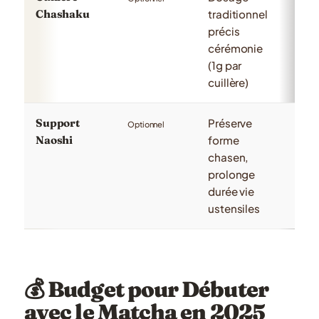
Chashaku
traditionnel
trad
précis
frag
cérémonie
aut
(1g par
cuillère)
Support
Préserve
Mai
Optionnel
Naoshi
forme
cou
chasen,
natu
prolonge
ba
durée vie
ustensiles
💰 Budget pour Débuter
avec le Matcha en 2025