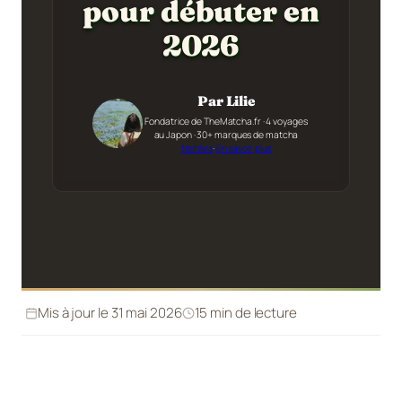
pour débuter en
2026
Par Lilie
Fondatrice de TheMatcha.fr · 4 voyages
au Japon · 30+ marques de matcha
testées
·
En savoir plus
Mis à jour le 31 mai 2026
15 min de lecture