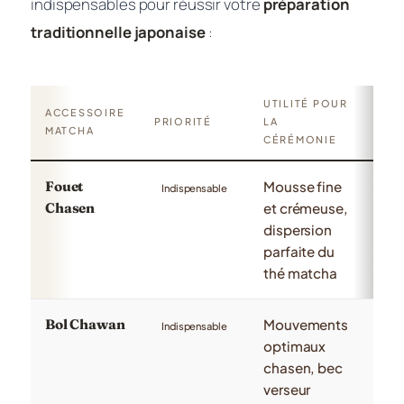
indispensables pour réussir votre
préparation
traditionnelle japonaise
:
UTILITÉ POUR
ACCESSOIRE
DÉT
PRIORITÉ
LA
MATCHA
TEC
CÉRÉMONIE
Fouet
Mousse fine
100
Indispensable
Chasen
et crémeuse,
rec
dispersion
ba
parfaite du
trad
thé matcha
jap
Bol Chawan
Mouvements
Dia
Indispensable
optimaux
12c
chasen, bec
cér
verseur
verr