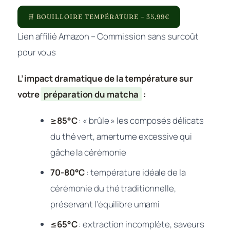
🛒 BOUILLOIRE TEMPÉRATURE – 35,99€
Lien affilié Amazon – Commission sans surcoût
pour vous
L’impact dramatique de la température sur
votre
préparation du matcha
:
≥85°C
: « brûle » les composés délicats
du thé vert, amertume excessive qui
gâche la cérémonie
70-80°C
: température idéale de la
cérémonie du thé traditionnelle,
préservant l’équilibre umami
≤65°C
: extraction incomplète, saveurs