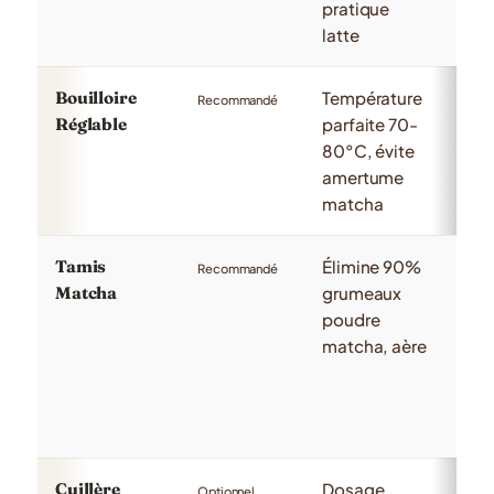
pratique
latte
Bouilloire
Température
Con
Recommandé
Réglable
parfaite 70-
pré
80°C, évite
tem
amertume
mai
matcha
cha
Tamis
Élimine 90%
Mail
Recommandé
Matcha
grumeaux
ultr
poudre
util
matcha, aère
ava
pré
Cuillère
Dosage
Ba
Optionnel