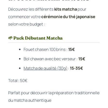
Découvrez les différents
kits matcha
pour
commencer votre
cérémonie du thé japonaise
selon votre budget :
🌱 Pack Débutant Matcha
Fouet chasen 100 brins :
15€
Bol chawan avec bec verseur :
15€
Matcha de qualité (30g)
:
15-35€
Total : 50€
Parfait pour découvrir la préparation traditionnelle
du matcha authentique