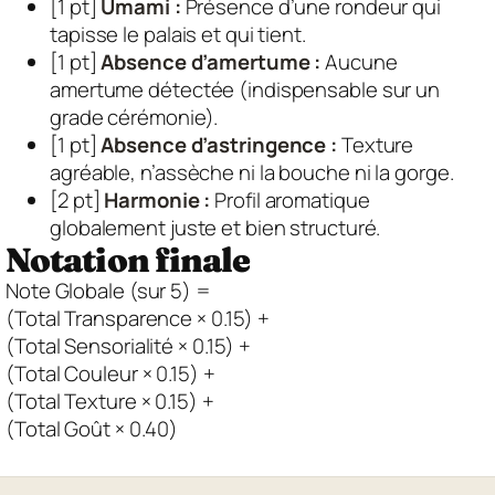
[1 pt]
Umami :
Présence d’une rondeur qui
tapisse le palais et qui tient.
[1 pt]
Absence d’amertume :
Aucune
amertume détectée (indispensable sur un
grade cérémonie).
[1 pt]
Absence d’astringence :
Texture
agréable, n’assèche ni la bouche ni la gorge.
[2 pt]
Harmonie :
Profil aromatique
globalement juste et bien structuré.
Notation finale
Note Globale (sur 5) =
(Total Transparence ×
0.15
) +
(Total Sensorialité ×
0.15
) +
(Total Couleur ×
0.15
) +
(Total Texture ×
0.15
) +
(Total Goût ×
0.40
)