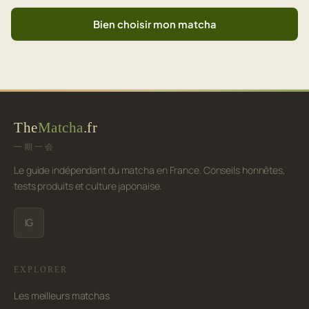
Bien choisir mon matcha
The
Matcha
.fr
一期一会
Le guide indépendant du matcha en France. Conseils honnêtes,
tests produits et culture japonaise.
IG
EXPLORER
Les meilleurs matchas