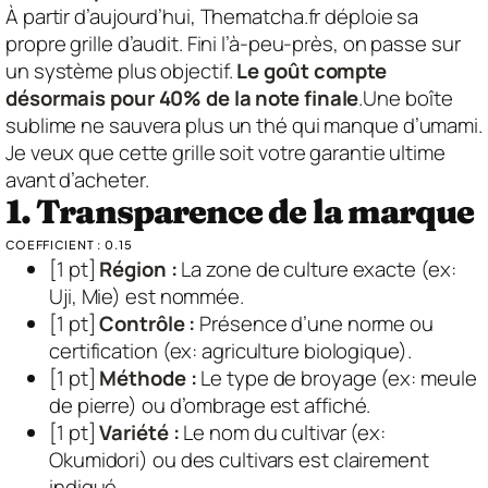
À partir d’aujourd’hui, Thematcha.fr déploie sa
propre grille d’audit. Fini l’à-peu-près, on passe sur
un système plus objectif.
Le goût compte
désormais pour 40% de la note finale
.Une boîte
sublime ne sauvera plus un thé qui manque d’umami.
Je veux que cette grille soit votre garantie ultime
avant d’acheter.
1. Transparence de la marque
COEFFICIENT : 0.15
[1 pt]
Région :
La zone de culture exacte (ex:
Uji, Mie) est nommée.
[1 pt]
Contrôle :
Présence d’une norme ou
certification (ex: agriculture biologique).
[1 pt]
Méthode :
Le type de broyage (ex: meule
de pierre) ou d’ombrage est affiché.
[1 pt]
Variété :
Le nom du cultivar (ex:
Okumidori) ou des cultivars est clairement
indiqué.