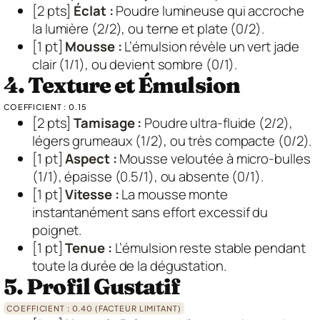
[2 pts]
Éclat :
Poudre lumineuse qui accroche
la lumière (2/2), ou terne et plate (0/2).
[1 pt]
Mousse :
L’émulsion révèle un vert jade
clair (1/1), ou devient sombre (0/1).
4. Texture et Émulsion
COEFFICIENT : 0.15
[2 pts]
Tamisage :
Poudre ultra-fluide (2/2),
légers grumeaux (1/2), ou très compacte (0/2).
[1 pt]
Aspect :
Mousse veloutée à micro-bulles
(1/1), épaisse (0.5/1), ou absente (0/1).
[1 pt]
Vitesse :
La mousse monte
instantanément sans effort excessif du
poignet.
[1 pt]
Tenue :
L’émulsion reste stable pendant
toute la durée de la dégustation.
5. Profil Gustatif
COEFFICIENT : 0.40 (FACTEUR LIMITANT)