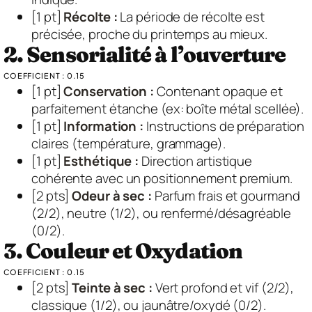
[1 pt]
Récolte :
La période de récolte est
précisée, proche du printemps au mieux.
2. Sensorialité à l’ouverture
COEFFICIENT : 0.15
[1 pt]
Conservation :
Contenant opaque et
parfaitement étanche (ex: boîte métal scellée).
[1 pt]
Information :
Instructions de préparation
claires (température, grammage).
[1 pt]
Esthétique :
Direction artistique
cohérente avec un positionnement premium.
[2 pts]
Odeur à sec :
Parfum frais et gourmand
(2/2), neutre (1/2), ou renfermé/désagréable
(0/2).
3. Couleur et Oxydation
COEFFICIENT : 0.15
[2 pts]
Teinte à sec :
Vert profond et vif (2/2),
classique (1/2), ou jaunâtre/oxydé (0/2).