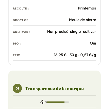
Printemps
RÉCOLTE :
Meule de pierre
BROYAGE :
Non précisé, single-cultivar
CULTIVAR :
Oui
BIO :
16,95 € · 30 g · 0,57 €/g
PRIX :
Transparence de la marque
01
4
/5