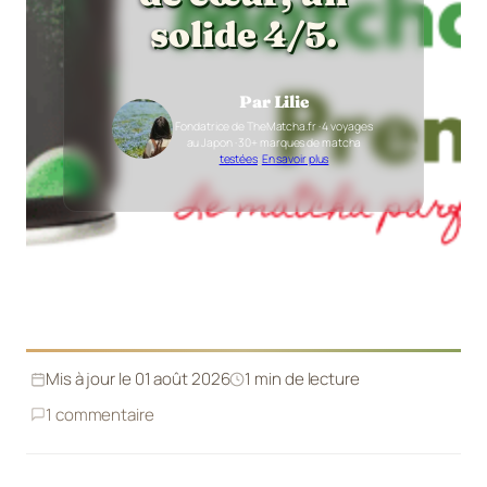
solide 4/5.
Par Lilie
Fondatrice de TheMatcha.fr · 4 voyages
au Japon · 30+ marques de matcha
testées
·
En savoir plus
Mis à jour le 01 août 2026
1 min de lecture
1 commentaire