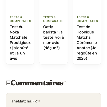
TESTS &
TESTS &
TESTS &
COMPARATIFS
COMPARATIFS
COMPARATIFS
Test du
Oatly
Test de
Noka
barista : j’ai
l’iconique
Matcha le
testé, voilà
Matcha
Prestigieux
mon avis
Cérémonie
: j’ai goûté
(déçue?)
Anatae (Je
et j’ai un
regoûte en
avis!
2026)
Commentaires
(1)
TheMatcha.FR
dit :