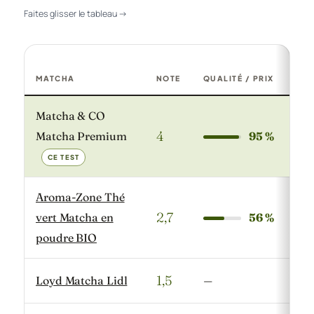
Faites glisser le tableau →
MATCHA
NOTE
QUALITÉ / PRIX
PRI
Comparatif des matchas testés : note, prix, origine et certif
Matcha & CO
4
Matcha Premium
95 %
16,
CE TEST
Aroma-Zone Thé
2,7
vert Matcha en
56 %
5,9
poudre BIO
1,5
Loyd Matcha Lidl
—
4,9