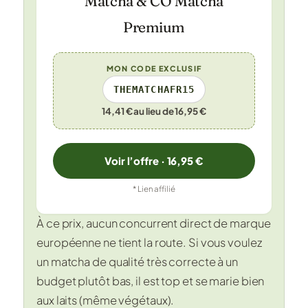
Matcha & CO Matcha
Premium
MON CODE EXCLUSIF
THEMATCHAFR15
14,41 € au lieu de 16,95 €
Voir l’offre · 16,95 €
* Lien affilié
À ce prix, aucun concurrent direct de marque
européenne ne tient la route. Si vous voulez
un matcha de qualité très correcte à un
budget plutôt bas, il est top et se marie bien
aux laits (même végétaux).