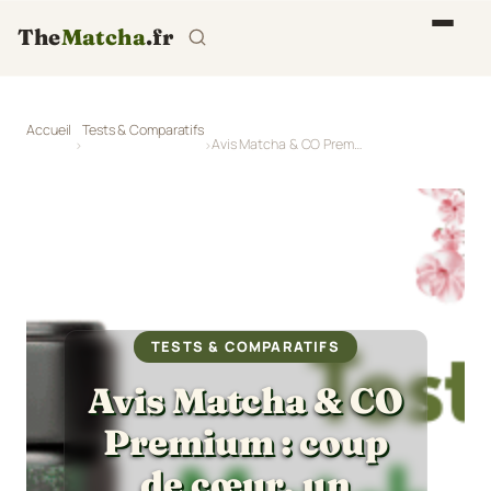
The
Matcha
.fr
Accueil
Tests & Comparatifs
Avis Matcha & CO Premium : coup de cœur, un solide 4/5.
TESTS & COMPARATIFS
Avis Matcha & CO
Premium : coup
de cœur, un