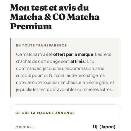
Mon test et avis du
Matcha & CO Matcha
Premium
EN TOUTE TRANSPARENCE
Ce matcha m’a été
offert par la marque
. Les liens
d’achat de cette page sont
affiliés
: si tu
commandes, je touche une commission, sans
surcoût pour toi. Ni l’un ni l’autre ne change ma
note. Je note tous les matchas sur la même grille, et
je publie les tests défavorables comme les autres.
CE QUE LA MARQUE ANNONCE
Uji (Japon)
ORIGINE :