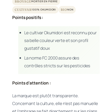
BROYAGE
MORTIER EN PIERRE
CULTIVAR
BIO
100% OKUMIDORI
NON
Points positifs :
Le cultivar Okumidori est reconnu pour
sa belle couleur verte et son profil
gustatif doux
La norme FC 2000 assure des
contrôles stricts sur les pesticides
Points d’attention :
La marque est plutôt transparente.
Concernant la culture, elle n’est pas manuelle
et l’ombrage se fait directement sur les plans.