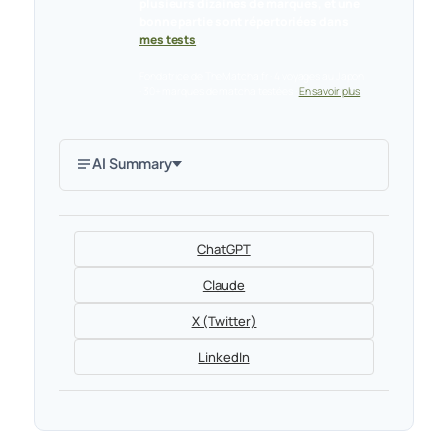
plusieurs dizaines de marques, et une
bonne partie sont répertoriées dans
mes tests
.
Fondatrice de TheMatcha.fr · 4 voyages au Japon
· 30+ marques de matcha testées ·
En savoir plus
AI Summary
ChatGPT
Claude
X (Twitter)
LinkedIn