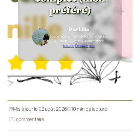
préféré)
Par Lilie
Fondatrice de TheMatcha.fr · 4 voyages
au Japon · 30+ marques de matcha
testées
·
En savoir plus
Mis à jour le 02 août 2026
10 min de lecture
1 commentaire