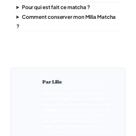
Pour qui est fait ce matcha ?
Comment conserver mon Milia Matcha
?
Par Lilie
Je suis Lilie, passionnée de matcha
depuis des années. J’ai fait plus de
quatre voyages au Japon, et à chaque
fois je profite de ces séjours pour aller
déguster du matcha dans des maisons
de thé. Ces expériences m’ont donné
une vraie base de comparaison pour
évaluer les matchas que je teste
ici.Depuis que je gère ce blog, j’ai testé