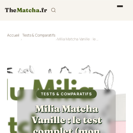
The
Matcha
.fr
Accueil
Tests & Comparatifs
Milia Matcha Vanille : le test complet (mon préféré)
TESTS & COMPARATIFS
Milia Matcha
Vanille : le test
complet (mon