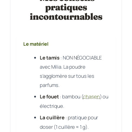
pratiques
incontournables
Le matériel
Le tamis
: NON NÉGOCIABLE
avec Milia. La poudre
s’agglomère sur tous les
parfums.
Le fouet
: bambou (
chasen
) ou
électrique.
La cuillère
: pratique pour
doser (1 cuillère ≈ 1 g).