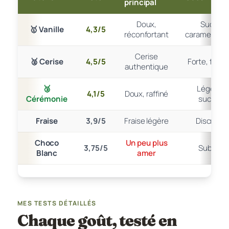
principal
Doux,
Sucre
🥇 Vanille
4,3/5
réconfortant
caramel/cac
Cerise
🥈 Cerise
4,5/5
Forte, fraîc
authentique
🥉
Légère,
4,1/5
Doux, raffiné
Cérémonie
sucrée
Fraise
3,9/5
Fraise légère
Discrète
Choco
Un peu plus
3,75/5
Subtile
Blanc
amer
MES TESTS DÉTAILLÉS
Chaque goût, testé en