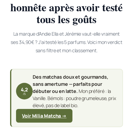
honnête après avoir testé
tous les goûts
La marque d’Andie Ella et Jérémie vaut-elle vraiment
ses 34,90€ ? J’ai testé les 5 parfums. Voici mon verdict
sans filtre et mon classement.
Des matchas doux et gourmands,
sans amertume — parfaits pour
4,2
débuter ou en latte.
Mon préféré : la
/5
Vanille. Bémols : poudre grumeleuse, prix
élevé, pas de label bio.
Voir Milia Matcha →