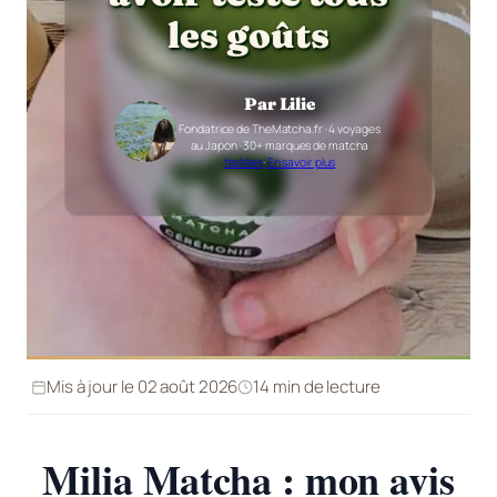
les goûts
Par Lilie
Fondatrice de TheMatcha.fr · 4 voyages
au Japon · 30+ marques de matcha
testées
·
En savoir plus
Mis à jour le 02 août 2026
14 min de lecture
Milia Matcha : mon avis