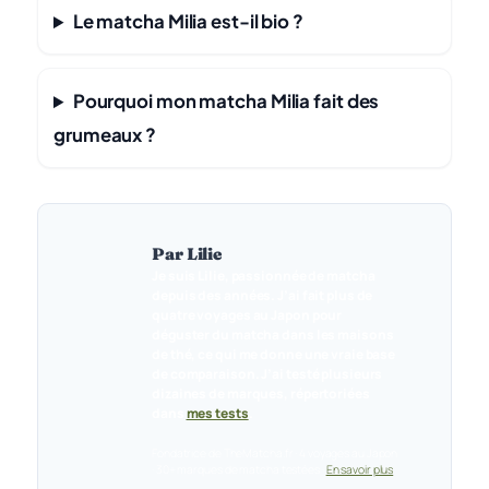
Le matcha Milia est-il bio ?
Pourquoi mon matcha Milia fait des
grumeaux ?
Par Lilie
Je suis Lilie, passionnée de matcha
depuis des années. J’ai fait plus de
quatre voyages au Japon pour
déguster du matcha dans les maisons
de thé, ce qui me donne une vraie base
de comparaison. J’ai testé plusieurs
dizaines de marques, répertoriées
dans
mes tests
.
Fondatrice de TheMatcha.fr · 4 voyages au Japon
· 30+ marques de matcha testées ·
En savoir plus