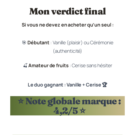
Mon verdict final
Si vous ne devez en acheter qu’un seul :
🎯
Débutant
: Vanille (plaisir) ou Cérémonie
(authenticité)
🍒
Amateur de fruits
: Cerise sans hésiter
Le duo gagnant : Vanille + Cerise 🏆
⭐ Note globale marque :
4,2/5 ⭐