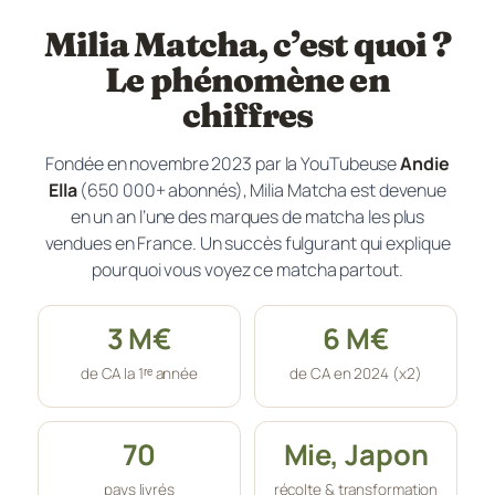
Milia Matcha, c’est quoi ?
Le phénomène en
chiffres
Fondée en novembre 2023 par la YouTubeuse
Andie
Ella
(650 000+ abonnés), Milia Matcha est devenue
en un an l’une des marques de matcha les plus
vendues en France. Un succès fulgurant qui explique
pourquoi vous voyez ce matcha partout.
3 M€
6 M€
de CA la 1ʳᵉ année
de CA en 2024 (x2)
70
Mie, Japon
pays livrés
récolte & transformation