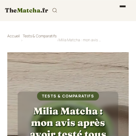
The
Matcha
.fr
Accueil
Tests & Comparatifs
Milia Matcha : mon avis après avoir testé tous les goûts
TESTS & COMPARATIFS
Milia Matcha :
mon avis après
avoir testé tous