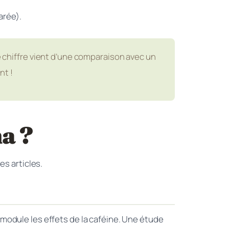
arée).
Ce chiffre vient d’une comparaison avec un
nt !
a ?
es articles.
 module les effets de la caféine. Une étude