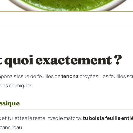
t quoi exactement ?
aponais issue de feuilles de
tencha
broyées. Les feuilles s
ions chimiques.
assique
s et tu jettes le reste. Avec le matcha,
tu bois la feuille ent
dans l’eau.