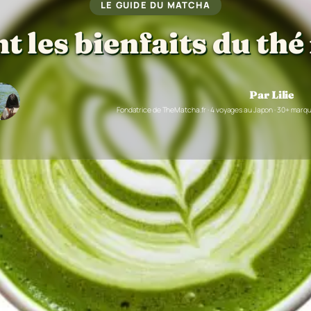
LE GUIDE DU MATCHA
t les bienfaits du th
Par Lilie
Fondatrice de TheMatcha.fr · 4 voyages au Japon · 30+ mar