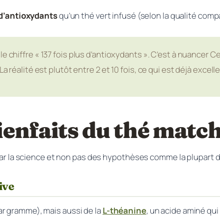
s d’antioxydants
qu’un thé vert infusé (selon la qualité comp
le chiffre « 137 fois plus d’antioxydants ». C’est à nuancer 
a réalité est plutôt entre 2 et 10 fois, ce qui est déjà excelle
ienfaits du thé match
 par la science et non pas des hypothèses comme la plupart d
ive
r gramme), mais aussi de la
L-théanine
, un acide aminé qui