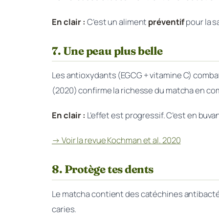
En clair :
C’est un aliment
préventif
pour la s
7. Une peau plus belle
Les antioxydants (EGCG + vitamine C) combatte
(2020) confirme la richesse du matcha en co
En clair :
L’effet est progressif. C’est en buv
→ Voir la revue Kochman et al. 2020
8. Protège tes dents
Le matcha contient des catéchines antibactéri
caries.