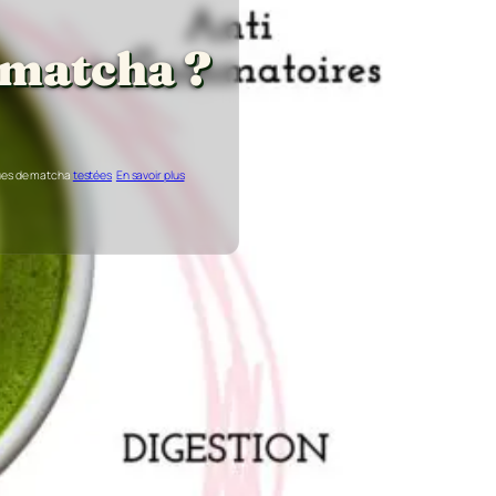
é matcha ?
ques de matcha
testées
·
En savoir plus