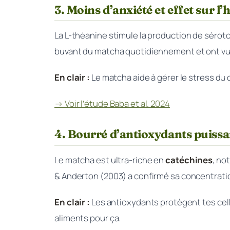
3. Moins d’anxiété et effet sur l
La L-théanine stimule la production de sérot
buvant du matcha quotidiennement et ont vu u
En clair :
Le matcha aide à gérer le stress du q
→ Voir l’étude Baba et al. 2024
4. Bourré d’antioxydants puissa
Le matcha est ultra-riche en
catéchines
, no
& Anderton (2003) a confirmé sa concentrati
En clair :
Les antioxydants protègent tes cellu
aliments pour ça.