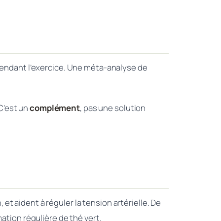
 pendant l’exercice. Une méta-analyse de
 C’est un
complément
, pas une solution
t aident à réguler la tension artérielle. De
ion régulière de thé vert.