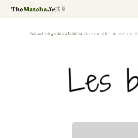
The
Matcha
.fr
抹茶
Accueil
Le guide du Matcha
Quels sont les bienfaits du 