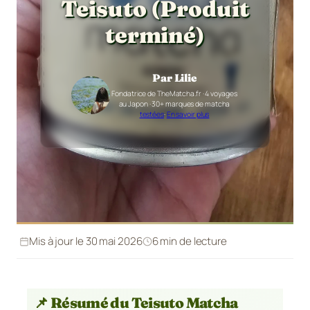
Teisuto (Produit
terminé)
Par Lilie
Fondatrice de TheMatcha.fr · 4 voyages
au Japon · 30+ marques de matcha
testées
·
En savoir plus
Mis à jour le 30 mai 2026
6 min de lecture
📌 Résumé du Teisuto Matcha