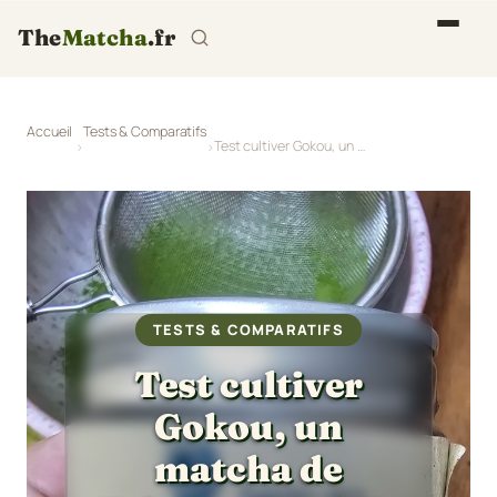
The
Matcha
.fr
Accueil
Tests & Comparatifs
Test cultiver Gokou, un matcha de Teisuto (Produit terminé)
TESTS & COMPARATIFS
Test cultiver
Gokou, un
matcha de