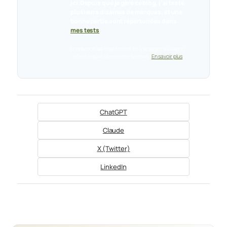
ici.Depuis que je gère ce blog, j’ai testé
plusieurs dizaines de marques, et une
bonne partie sont répertoriées dans
mes tests
.
Fondatrice de TheMatcha.fr · 4 voyages au Japon
· 30+ marques de matcha testées ·
En savoir plus
ChatGPT
Claude
X (Twitter)
LinkedIn