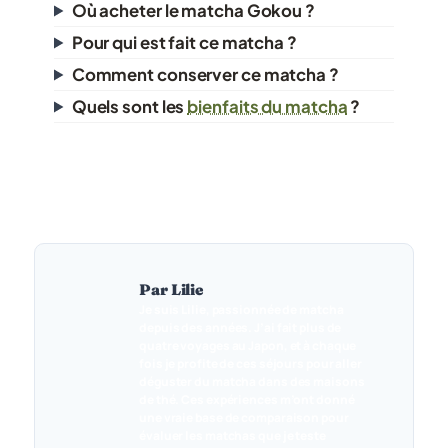
Où acheter le matcha Gokou ?
Pour qui est fait ce matcha ?
Comment conserver ce matcha ?
Quels sont les
bienfaits du matcha
?
Par Lilie
Je suis Lilie, passionnée de matcha
depuis des années. J’ai fait plus de
quatre voyages au Japon, et à chaque
fois je profite de ces séjours pour aller
déguster du matcha dans des maisons
de thé. Ces expériences m’ont donné
une vraie base de comparaison pour
évaluer les matchas que je teste