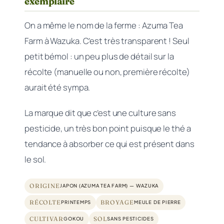
exemplaire
On a même le nom de la ferme : Azuma Tea
Farm à Wazuka. C’est très transparent ! Seul
petit bémol : un peu plus de détail sur la
récolte (manuelle ou non, première récolte)
aurait été sympa.
La marque dit que c’est une culture sans
pesticide, un très bon point puisque le thé a
tendance à absorber ce qui est présent dans
le sol.
ORIGINE
JAPON (AZUMA TEA FARM) — WAZUKA
RÉCOLTE
BROYAGE
PRINTEMPS
MEULE DE PIERRE
CULTIVAR
SOL
GOKOU
SANS PESTICIDES