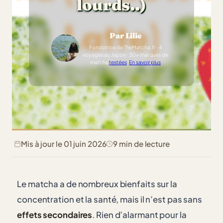
lourds..)
Par Lilie
Fondatrice de TheMatcha.fr · 4
voyages au Japon · 30+ marques de
matcha
testées
·
En savoir plus
Mis à jour le 01 juin 2026
9 min de lecture
Le matcha a de nombreux bienfaits sur la
concentration et la santé, mais il n’est pas sans
effets secondaires
. Rien d’alarmant pour la