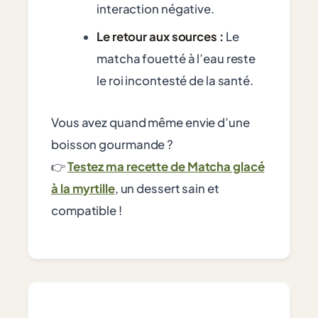
interaction négative.
Le retour aux sources :
Le
matcha fouetté à l’eau reste
le roi incontesté de la santé.
Vous avez quand même envie d’une
boisson gourmande ?
👉
Testez ma recette de Matcha glacé
à la myrtille
, un dessert sain et
compatible !