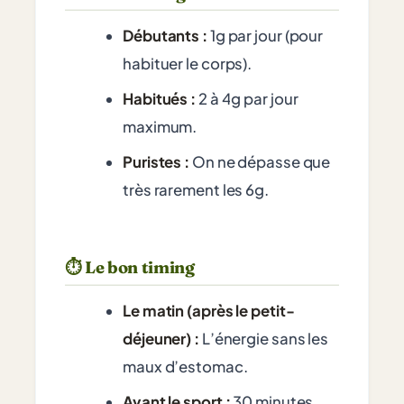
Débutants :
1g par jour (pour
habituer le corps).
Habitués :
2 à 4g par jour
maximum.
Puristes :
On ne dépasse que
très rarement les 6g.
⏱️ Le bon timing
Le matin (après le petit-
déjeuner) :
L’énergie sans les
maux d’estomac.
Avant le sport :
30 minutes