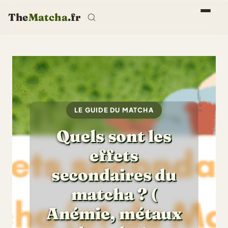
The
Matcha
.fr
LE GUIDE DU MATCHA
Quels sont les
effets
secondaires du
matcha ? (
Anémie, métaux