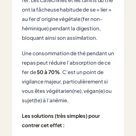
fer. Les catéchines et les tanins du thé
ont la fâcheuse habitude de se « lier »
au fer d’origine végétale (fer non-
héminique) pendant la digestion,
bloquant ainsi son assimilation.
Une consommation de thé pendant un
repas peut réduire l’absorption de ce
fer de
50 à 70%
. C’est un point de
vigilance majeur, particulièrement si
vous êtes végétarien(ne), végan(e) ou
sujet(te) à l’anémie.
Les solutions (très simples) pour
contrer cet effet :