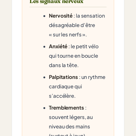
Les signaux nerveux
Nervosité
: la sensation
désagréable d’être
« sur les nerfs ».
Anxiété
: le petit vélo
qui tourne en boucle
dans la tête.
Palpitations
: un rythme
cardiaque qui
s’accélère.
Tremblements
:
souvent légers, au
niveau des mains
(surtout à jeun).