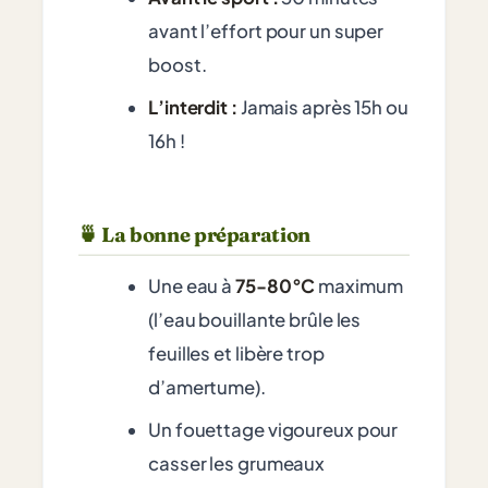
avant l’effort pour un super
boost.
L’interdit :
Jamais après 15h ou
16h !
🍵 La bonne préparation
Une eau à
75-80°C
maximum
(l’eau bouillante brûle les
feuilles et libère trop
d’amertume).
Un fouettage vigoureux pour
casser les grumeaux