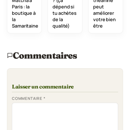
Matcha à
? (ça
théanine
Paris : la
dépend si
peut
boutique à
tu achètes
améliorer
la
de la
votre bien
Samaritaine
qualité)
être
Commentaires
Laisser un commentaire
COMMENTAIRE
*