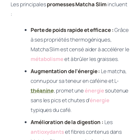
Les principales
promesses Matcha Slim
incluent
:
Perte de poids rapide et efficace :
Grâce
à ses propriétés thermogéniques,
Matcha Slim est censé aider à accélérer le
métabolisme
et à brûler les graisses.
Augmentation de l’énergie :
Le matcha,
connu pour sa teneur en caféine et L-
théanine
, promet une
énergie
soutenue
sans les pics et chutes d’
énergie
typiques du café.
Amélioration de la digestion :
Les
antioxydants
et fibres contenus dans