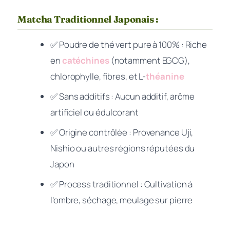
Matcha Traditionnel Japonais :
✅ Poudre de thé vert pure à 100%
: Riche
en
catéchines
(notamment EGCG),
chlorophylle, fibres, et L-
théanine
✅ Sans additifs
: Aucun additif, arôme
artificiel ou édulcorant
✅ Origine contrôlée
: Provenance Uji,
Nishio ou autres régions réputées du
Japon
✅ Process traditionnel
: Cultivation à
l’ombre, séchage, meulage sur pierre