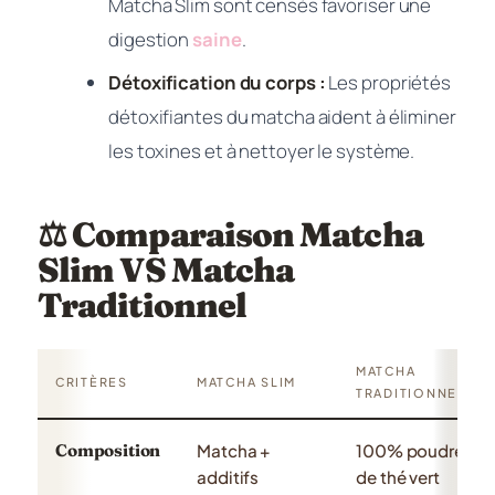
Matcha Slim sont censés favoriser une
digestion
saine
.
Détoxification du corps :
Les propriétés
détoxifiantes du matcha aident à éliminer
les toxines et à nettoyer le système.
⚖️ Comparaison Matcha
Slim VS Matcha
Traditionnel
MATCHA
CRITÈRES
MATCHA SLIM
TRADITIONNEL
Composition
Matcha +
100% poudre
additifs
de thé vert