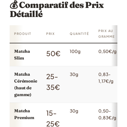
💰 Comparatif des Prix
Détaillé
PRIX AU
PRODUIT
PRIX
QUANTITÉ
GRAMME
Matcha
100g
0,50€/g
50€
Slim
Matcha
30g
0,83-
25-
Cérémonie
1,17€/g
35€
(haut de
gamme)
Matcha
30g
0,50-
15-
Premium
0,83€/g
25€