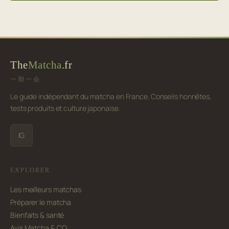
The
Matcha
.fr
一期一会
Le guide indépendant du matcha en France. Conseils honnêtes,
tests produits et culture japonaise.
IG
EXPLORER
Les meilleurs matchas
Préparer le matcha
Bienfaits & santé
Avis Matcha & CO