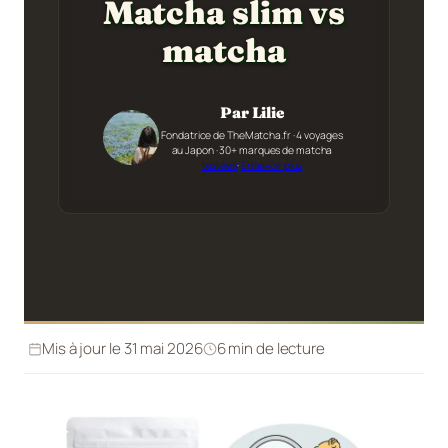
Matcha slim vs
matcha
Par Lilie
Fondatrice de TheMatcha.fr · 4 voyages
au Japon · 30+ marques de matcha
testées
·
En savoir plus
Mis à jour le 31 mai 2026
6 min de lecture