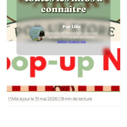
connaître
Par Lilie
Fondatrice de TheMatcha.fr · 4 voyages
au Japon · 30+ marques de matcha
testées
·
En savoir plus
Mis à jour le 31 mai 2026
8 min de lecture