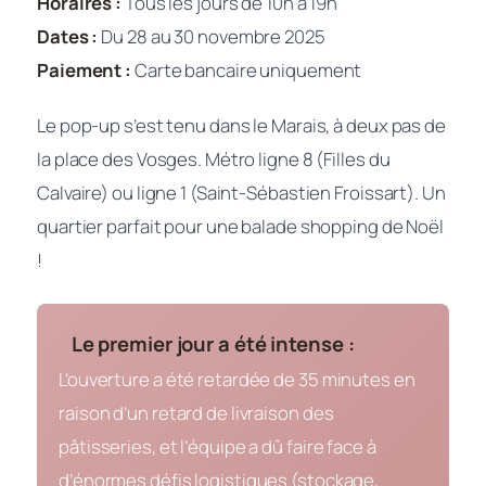
Horaires :
Tous les jours de 10h à 19h
Dates :
Du 28 au 30 novembre 2025
Paiement :
Carte bancaire uniquement
Le pop-up s’est tenu dans le Marais, à deux pas de
la place des Vosges. Métro ligne 8 (Filles du
Calvaire) ou ligne 1 (Saint-Sébastien Froissart). Un
quartier parfait pour une balade shopping de Noël
!
Le premier jour a été intense :
L’ouverture a été retardée de 35 minutes en
raison d’un retard de livraison des
pâtisseries, et l’équipe a dû faire face à
d’énormes défis logistiques (stockage,