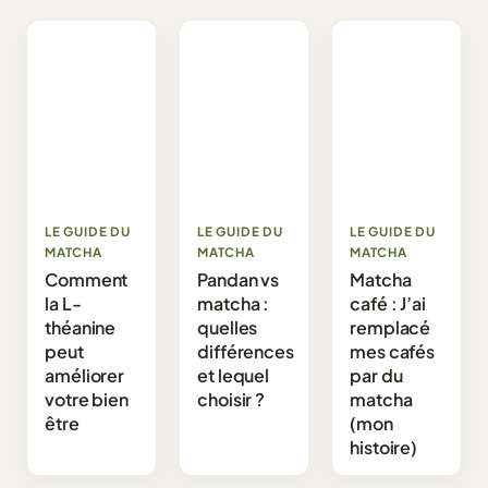
LE GUIDE DU
LE GUIDE DU
LE GUIDE DU
MATCHA
MATCHA
MATCHA
Comment
Pandan vs
Matcha
la L-
matcha :
café : J’ai
théanine
quelles
remplacé
peut
différences
mes cafés
améliorer
et lequel
par du
votre bien
choisir ?
matcha
être
(mon
histoire)