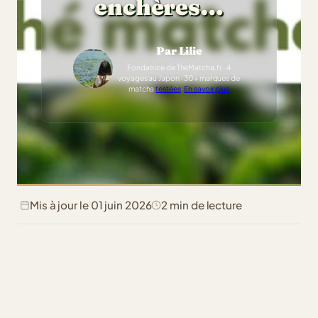
enchères…
Par Lilie
Fondatrice de TheMatcha.fr · 4
voyages au Japon · 30+ marques de
matcha
testées
·
En savoir plus
Mis à jour le 01 juin 2026
2 min de lecture