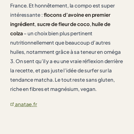
France. Et honnêtement, la compo est super
intéressante :
flocons d’avoine en premier
ingrédient
,
sucre de fleur de coco
,
huile de
colza
– un choix bien plus pertinent
nutritionnellement que beaucoup d’autres
huiles, notamment grâce à sa teneur en oméga
3. On sent qu’il y a eu une vraie réflexion derrière
la recette, et pas juste l’idée de surfer sur la
tendance matcha. Le tout reste sans gluten,
riche en fibres et magnésium, vegan.
anatae.fr