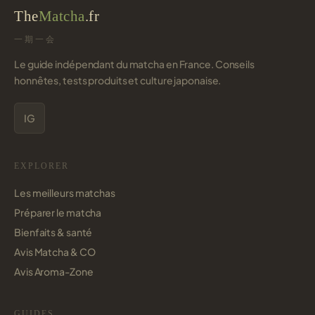
The
Matcha
.fr
一期一会
Le guide indépendant du matcha en France. Conseils
honnêtes, tests produits et culture japonaise.
IG
EXPLORER
Les meilleurs matchas
Préparer le matcha
Bienfaits & santé
Avis Matcha & CO
Avis Aroma-Zone
GUIDES