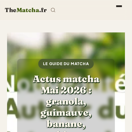
The
Matcha
.fr
LE GUIDE DU MATCHA
Actus matcha
Mai 2026 :
granola,
guimauve,
banane,