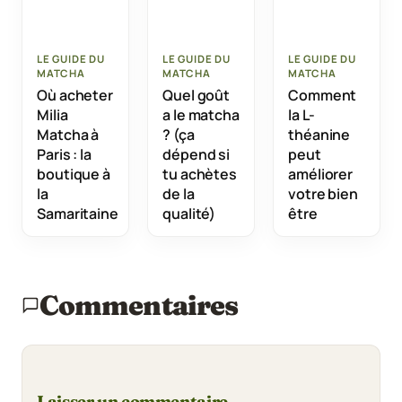
LE GUIDE DU
LE GUIDE DU
LE GUIDE DU
MATCHA
MATCHA
MATCHA
Où acheter
Quel goût
Comment
Milia
a le matcha
la L-
Matcha à
? (ça
théanine
Paris : la
dépend si
peut
boutique à
tu achètes
améliorer
la
de la
votre bien
Samaritaine
qualité)
être
Commentaires
Laisser un commentaire