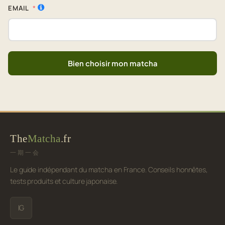
EMAIL
Bien choisir mon matcha
The
Matcha
.fr
一期一会
Le guide indépendant du matcha en France. Conseils honnêtes,
tests produits et culture japonaise.
IG