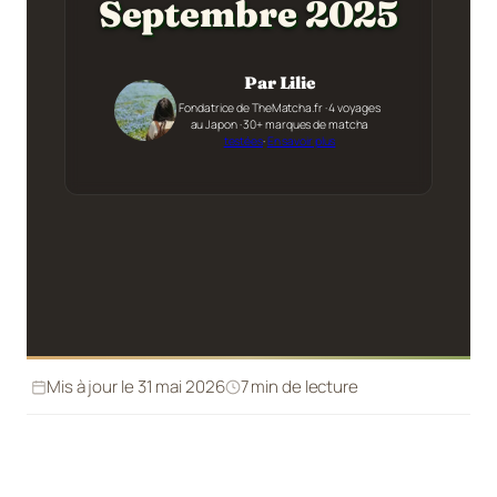
Septembre 2025
Par Lilie
Fondatrice de TheMatcha.fr · 4 voyages
au Japon · 30+ marques de matcha
testées
·
En savoir plus
Mis à jour le 31 mai 2026
7 min de lecture