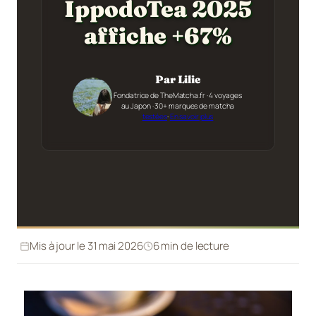
IppodoTea 2025
affiche +67%
Par Lilie
Fondatrice de TheMatcha.fr · 4 voyages
au Japon · 30+ marques de matcha
testées
·
En savoir plus
Mis à jour le 31 mai 2026
6 min de lecture