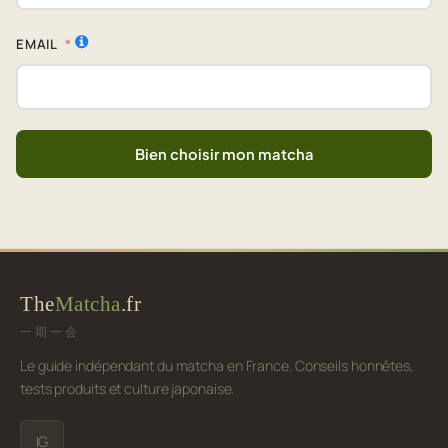
EMAIL
Bien choisir mon matcha
The
Matcha
.fr
一期一会
Le guide indépendant du matcha en France. Conseils honnêtes,
tests produits et culture japonaise.
IG