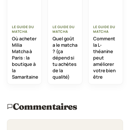
LE GUIDE DU
LE GUIDE DU
LE GUIDE DU
MATCHA
MATCHA
MATCHA
Où acheter
Quel goût
Comment
Milia
a le matcha
la L-
Matcha à
? (ça
théanine
Paris : la
dépend si
peut
boutique à
tu achètes
améliorer
la
de la
votre bien
Samaritaine
qualité)
être
Commentaires