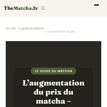
The
Matcha
.fr
Accueil
Le guide du Matcha
L’augmentation du prix du matcha – IppodoTea 2025 affiche +67%
LE GUIDE DU MATCHA
L’augmentation
du prix du
matcha –