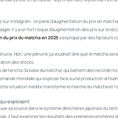
z sur Instagram : on parle d’augmentation du prix en matcha 
ager. Il y a un fort risque d’augmentation des prix sur la r
 du prix du matcha en 2025
s’explique par des facteurs 
nurie. Non, une pénurie ça voudrait dire que le matcha serait
ation des stocks.
de tencha (la base du matcha) qui battent des records his
ande mondiale qui explose face à une production artisanal
Cette situation inédite transforme le marché du matcha et r
 qui explosent
ve sa source dans le système d’enchères japonais du tencha, 
e, il faut examiner les résultats des premières enchères de