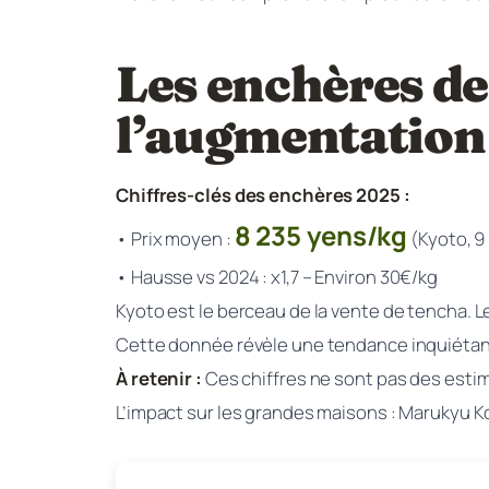
Les enchères de
l’augmentation
Chiffres-clés des enchères 2025 :
8 235 yens/kg
• Prix moyen :
(Kyoto, 9
• Hausse vs 2024 :
x1,7
– Environ 30€/kg
Kyoto est le berceau de la vente de tencha. L
Cette donnée révèle une tendance inquiétan
À retenir :
Ces chiffres ne sont pas des estimat
L’impact sur les grandes maisons : Marukyu