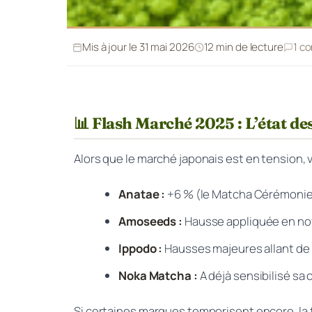
Mis à jour le 31 mai 2026
12 min de lecture
1 c
📊 Flash Marché 2025 : L’état des
Alors que le marché japonais est en tension,
Anatae :
+6 % (le Matcha Cérémonie 
Amoseeds :
Hausse appliquée en nov
Ippodo :
Hausses majeures allant de 
Noka Matcha :
A déjà sensibilisé sa
Si certaines marques temporisent encore, la t