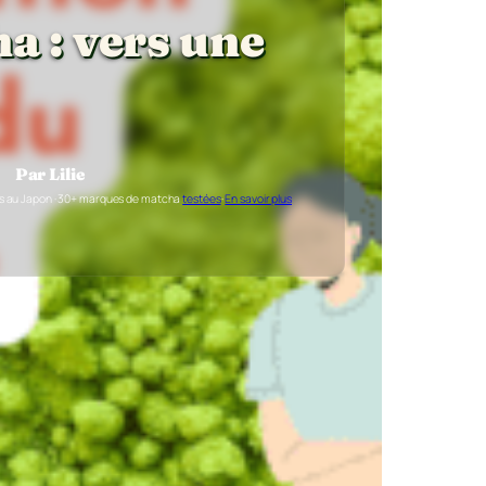
a : vers une
Par Lilie
es au Japon · 30+ marques de matcha
testées
·
En savoir plus