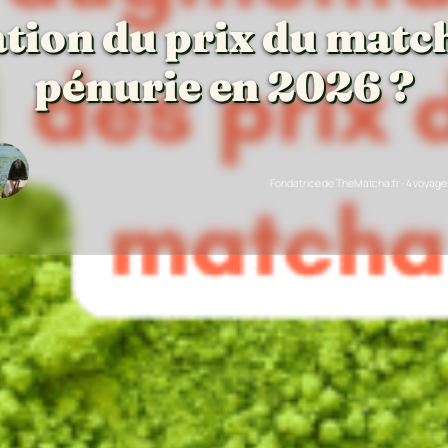
ion du prix du match
pénurie en 2026 ?
Fondatrice de TheMatcha.fr · 4 voyag