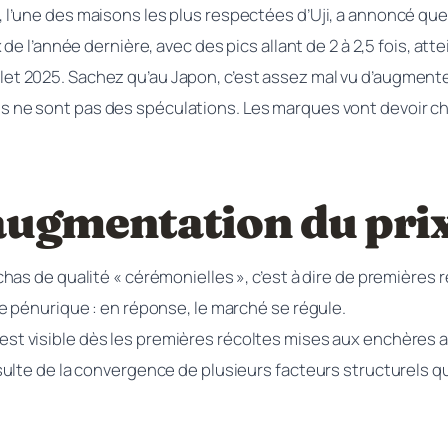
’une des maisons les plus respectées d’Uji, a annoncé que
de l’année dernière, avec des pics allant de 2 à 2,5 fois, at
illet 2025. Sachez qu’au Japon, c’est assez mal vu d’augmenter 
ne sont pas des spéculations. Les marques vont devoir chois
’augmentation du pri
has de qualité « cérémonielles », c’est à dire de première
e pénurique : en réponse, le marché se régule.
est visible dès les premières récoltes mises aux enchères 
lte de la convergence de plusieurs facteurs structurels qui