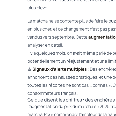
plus élevé.
Le matcha ne se contente plus de faire le buz
en plus cher, et ce changement n’est pas pass
vendus vers septembre. Cette
augmentation
analyser en détail.
Il y a quelques mois, on avait même parlé de pé
potentiellement un réajustement et une limit
⚠️
Signaux d’alerte multiples :
Des enchères 
annoncent des hausses drastiques, et une dem
toutes les récoltes ne sont pas « bonnes ». 
consommateurs français.
Ce que disent les chiffres : des enchères
L’augmentation du prix du matcha en 2025 trou
matcha. Pour comprendre l’ampleur de la hauss