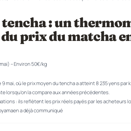
 tencha : un thermo
 du prix du matcha e
 mai) – Environ 50€/kg
e 9 mai, où le prix moyen du tencha a atteint 8 235 yens par
te lorsqu’on la compare aux années précédentes.
ions : ils reflètent les prix réels payés par les acheteurs l
 Koyamaen a déjà communiqué