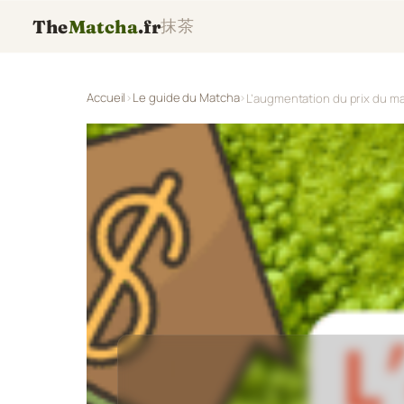
The
Matcha
.fr
抹茶
Accueil
Le guide du Matcha